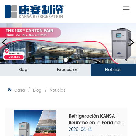
Blog
Exposición
Noticias
Casa
/
Blog
/
Noticias
Refrigeración KANSA | 
Reúnase en la Feria de 
Cantón, Conecte las 
2026-04-14