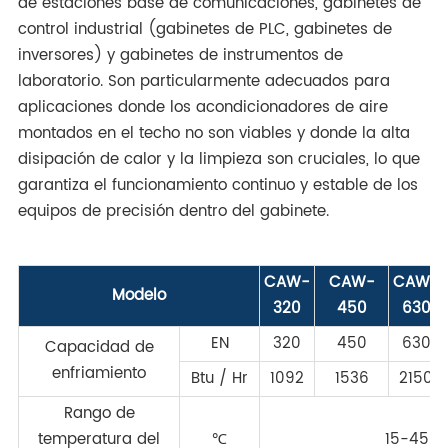
de estaciones base de comunicaciones, gabinetes de
control industrial (gabinetes de PLC, gabinetes de
inversores) y gabinetes de instrumentos de
laboratorio. Son particularmente adecuados para
aplicaciones donde los acondicionadores de aire
montados en el techo no son viables y donde la alta
disipación de calor y la limpieza son cruciales, lo que
garantiza el funcionamiento continuo y estable de los
equipos de precisión dentro del gabinete.
CAW-
CAW-
CAW-
Modelo
320
450
630
EN
320
450
630
Capacidad de
enfriamiento
Btu / Hr
1092
1536
2150
Rango de
temperatura del
℃
15-45