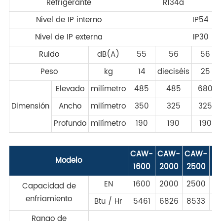
Refrigerante
R134a
Nivel de IP interno
IP54
Nivel de IP externa
IP30
Ruido
dB(A)
55
56
56
Peso
kg
14
dieciséis
25
Elevado
milímetro
485
485
680
Dimensión
Ancho
milímetro
350
325
325
Profundo
milímetro
190
190
190
CAW-
CAW-
CAW-
C
Modelo
1600
2000
2500
EN
1600
2000
2500
Capacidad de
enfriamiento
Btu / Hr
5461
6826
8533
1
Rango de