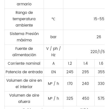
armario
Rango de
temperatura
℃
15-55
ambiente
Sistema Presión
bar
26
máxima
Fuente de
V / ph /
220/1/50
alimentación
Hz
Corriente nominal
A
1.2
1.4
1.6
Potencia de entrada
EN
245
295
355
Volumen de aire en
M³ / h
170
240
330
el interior
Volumen de aire
M³ / h
325
450
575
afuera