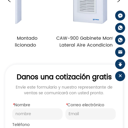
Montado 
CAW-900 Gabinete Montado 
C
dicionado
Lateral Aire Acondicionado
Danos una cotización gratis
Envíe este formulario y nuestro representante de
ventas se comunicará con usted pronto.
*
Nombre
*
Correo electrónico
Teléfono