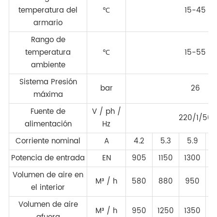
temperatura del
℃
15-45
armario
Rango de
temperatura
℃
15-55
ambiente
Sistema Presión
bar
26
máxima
Fuente de
V / ph /
220/1/50
alimentación
Hz
Corriente nominal
A
4.2
5.3
5.9
Potencia de entrada
EN
905
1150
1300
Volumen de aire en
M³ / h
580
880
950
el interior
Volumen de aire
M³ / h
950
1250
1350