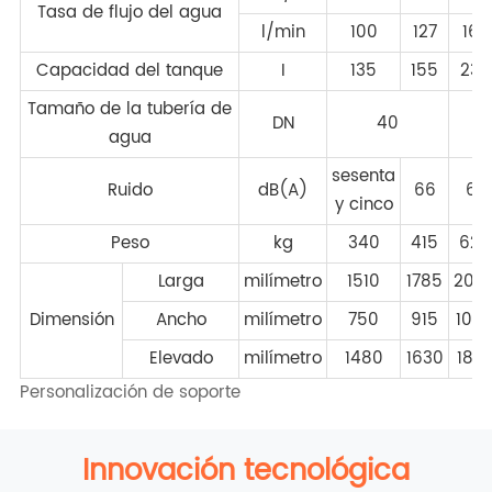
Tasa de flujo del agua
l/min
100
127
167
Capacidad del tanque
I
135
155
230
Tamaño de la tubería de
DN
40
agua
sesenta
Ruido
dB(A)
66
67
y cinco
Peso
kg
340
415
620
Larga
milímetro
1510
1785
208
Dimensión
Ancho
milímetro
750
915
105
Elevado
milímetro
1480
1630
182
Personalización de soporte
Innovación tecnológica