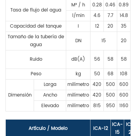
M³ / h
0.28
0.46
0.89
Tasa de flujo del agua
l/min
4.6
7.7
14.8
2
Capacidad del tanque
I
12
20
35
Tamaño de la tubería de
DN
15
20
agua
Ruido
dB(A)
56
58
58
Peso
kg
50
68
108
1
Larga
milímetro
420
500
600
6
Dimensión
Ancho
milímetro
420
500
600
6
Elevado
milímetro
815
950
1160
1
ICA-
ICA
Artículo / Modelo
ICA-12
15
20