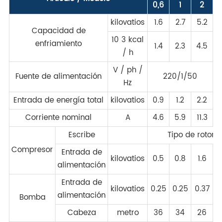
0,6
1
2
kilovatios
1.6
2.7
5.2
Capacidad de
10 3 kcal
enfriamiento
1.4
2.3
4.5
/ h
V / ph /
Fuente de alimentación
220/1/50
Hz
Entrada de energía total
kilovatios
0.9
1.2
2.2
2
Corriente nominal
A
4.6
5.9
11.3
8
Escribe
Tipo de rotor
Compresor
Entrada de
kilovatios
0.5
0.8
1.6
alimentación
Entrada de
kilovatios
0.25
0.25
0.37
0
alimentación
Bomba
Cabeza
metro
36
34
26