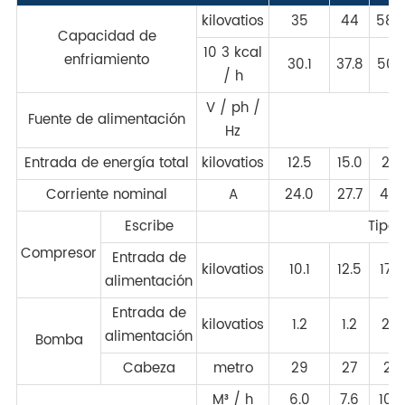
kilovatios
35
44
58.
Capacidad de
10 3 kcal
enfriamiento
30.1
37.8
50.
/ h
V / ph /
Fuente de alimentación
Hz
Entrada de energía total
kilovatios
12.5
15.0
21.1
Corriente nominal
A
24.0
27.7
41.7
Escribe
Tipo 
Compresor
Entrada de
kilovatios
10.1
12.5
17.4
alimentación
Entrada de
kilovatios
1.2
1.2
2.2
alimentación
Bomba
Cabeza
metro
29
27
27
M³ / h
6.0
7.6
10.0