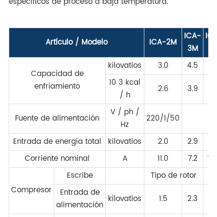
específicos de proceso a baja temperatura.
ICA-
IC
Artículo / Modelo
ICA-2M
3M
5
kilovatios
3.0
4.5
7.
Capacidad de
10 3 kcal
enfriamiento
2.6
3.9
6.
/ h
V / ph /
Fuente de alimentación
220/1/50
Hz
Entrada de energía total
kilovatios
2.0
2.9
5.
Corriente nominal
A
11.0
7.2
10
Escribe
Tipo de rotor
Ti
Compresor
Entrada de
kilovatios
1.5
2.3
3.
alimentación