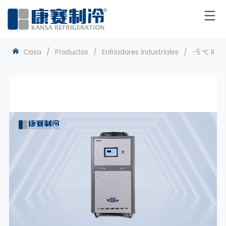
Casa
/
Productos
/
Enfriadores industriales
/
-5 ℃ Refr