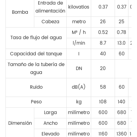
Entrada de
kilovatios
0.37
0.37
0,
alimentación
Bomba
Cabeza
metro
26
25
3
M³ / h
0.52
0.78
1.
Tasa de flujo del agua
l/min
8.7
13.0
20
Capacidad del tanque
I
40
60
7
Tamaño de la tubería de
DN
20
2
agua
Ruido
dB(A)
58
60
6
Peso
kg
108
140
18
Larga
milímetro
600
680
75
Dimensión
Ancho
milímetro
600
680
75
Elevado
milímetro
1160
1360
14