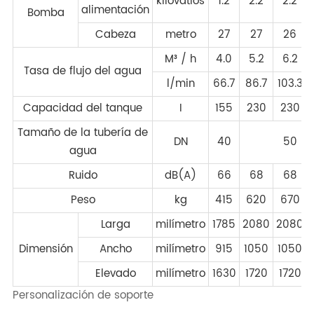
kilovatios
1.2
2.2
2.2
alimentación
Bomba
Cabeza
metro
27
27
26
M³ / h
4.0
5.2
6.2
Tasa de flujo del agua
l/min
66.7
86.7
103.3
Capacidad del tanque
I
155
230
230
Tamaño de la tubería de
DN
40
50
agua
Ruido
dB(A)
66
68
68
Peso
kg
415
620
670
Larga
milímetro
1785
2080
2080
Dimensión
Ancho
milímetro
915
1050
1050
Elevado
milímetro
1630
1720
1720
Personalización de soporte