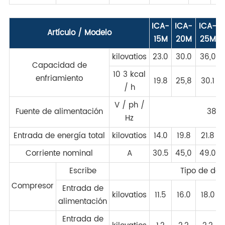
ICA-
ICA-
ICA-
Artículo / Modelo
15M
20M
25M
kilovatios
23.0
30.0
36,0
Capacidad de
10 3 kcal
enfriamiento
19.8
25,8
30.1
/ h
V / ph /
Fuente de alimentación
380
Hz
Entrada de energía total
kilovatios
14.0
19.8
21.8
Corriente nominal
A
30.5
45,0
49.0
Escribe
Tipo de de
Compresor
Entrada de
kilovatios
11.5
16.0
18.0
alimentación
Entrada de